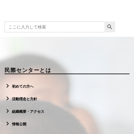
Search Button
Search
for:
民際センターとは
初めての方へ
活動理念と方針
組織概要・アクセス
情報公開