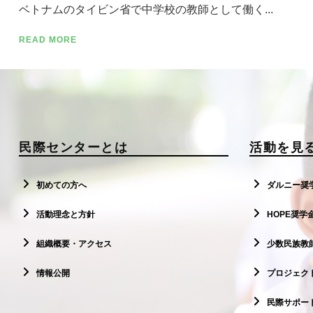
ベトナムのタイビン省で中学校の教師として働く...
READ MORE
民際センターとは
活動を見
初めての方へ
ダルニー奨
活動理念と方針
HOPE奨学
組織概要・アクセス
少数民族教
情報公開
プロジェクト
民際サポー