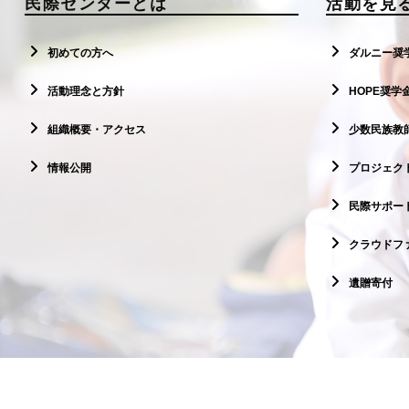
民際センターとは
活動を見
初めての方へ
ダルニー奨
活動理念と方針
HOPE奨学
組織概要・アクセス
少数民族教
情報公開
プロジェクト
民際サポー
クラウドフ
遺贈寄付