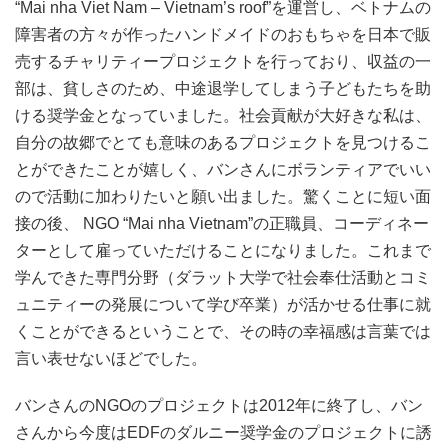
“Mai nha Viet Nam – Vietnam’s roof”を運営し、ベトナムの
障害者の方々が作ったハンドメイドのおもちゃを日本で販
売するチャリティープロジェクトを行っており、収益の一
部は、貧しさのため、中途退学してしまう子どもたちを助
ける奨学金となっていました。社会貢献が大好きな私は、
自分の故郷でとても意味のあるプロジェクトを見つけるこ
とができたことが嬉しく、バンさんにボランティアでいい
ので活動に加わりたいと願い出ました。驚くことに短い面
接の後、 NGO “Mai nha Vietnam”の正職員、コーディネー
ターとして雇っていただけることになりました。これまで
学んできた専門分野（ダラット大学で社会奉仕活動とコミ
ュニティーの発展について学び卒業）が活かせる仕事に就
くことができるということで、その時の幸福感は言葉では
言い表せないほどでした。
バンさんのNGOのプロジェクトは2012年に終了し、バン
さんから今度はEDFのダルニー奨学金のプロジェクトに誘