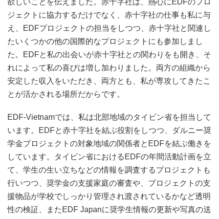
欲しいことを伝えました。赤十字社は、熱心にEDFのプロ
ジェクトに協力するだけでなく、赤十字社の仕事も私に与
え、EDFプロジェクトの担当をしつつ、赤十字社と関連し
たいくつかの他の国際的なプロジェクトにも参加しまし
た。EDFと私の出会いが赤十字社との関わりをも開き、そ
れによって私の喜びは増し加わりました。両方の組織から
安定した収入をいただき、両方とも、私が専攻してきたこ
とが活かされる場所だからです。
EDF-Vietnamでは、私は北部地域のタイビン省を担当して
います。EDFと赤十字社を結ぶ役割をしつつ、ダルニー奨
学金プロジェクトの対象地域の関係者とEDFを結ぶ働きを
しています。タイビン省におけるEDFの年間活動計画を立
て、学生の生い立ちなどの情報を調査するプロジェクトも
行いつつ、奨学金の支援家庭の審査や、プロジェクトの支
援物品が学校でしっかり管理され渡されているかなど透明
性の検証、またEDF Japanに奨学生情報の更新や写真の送