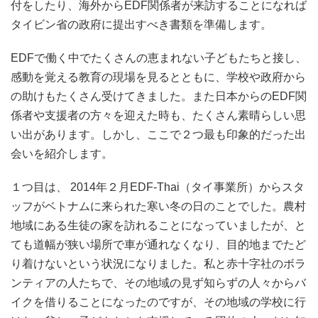
付をしたり、海外からEDF関係者が来訪することに
なれば
タイビン省の政府に提出すべき書類を準備します。
EDFで働く中でたくさんの恵まれない子どもたちと接し、
感動を覚える教育の現場を見るとともに、学校や政府から
の助けもたくさん受けてきました。また日本からのEDF関
係者や支援者の方々を迎えた時も、たくさん素晴らしい思
い出があります。しかし、ここで２つ最も印象的だった出
会いを紹介します。
１つ目は、 2014年２月EDF‐Thai（タイ事業所）からスタ
ッフがベトナムに来られた寒い冬の日のことでした。農村
地域にある生徒の家を訪れることになっていましたが、と
ても道幅が狭い場所で車が通れなくなり、目的地までたど
り着けないという状況になりました。私と赤十字社のボラ
ンティアの人たちで、その地域の見ず知らずの人々からバ
イクを借りることになったのですが、その地域の学校に行