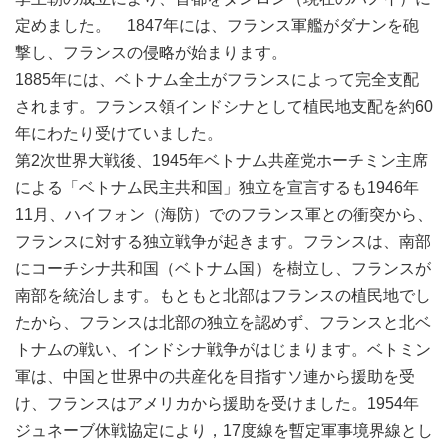
定めました。 1847年には、フランス軍艦がダナンを砲
撃し、フランスの侵略が始まります。
1885年には、ベトナム全土がフランスによって完全支配
されます。フランス領インドシナとして植民地支配を約60
年にわたり受けていました。
第2次世界大戦後、1945年ベトナム共産党ホーチミン主席
による「ベトナム民主共和国」独立を宣言するも1946年
11月、ハイフォン（海防）でのフランス軍との衝突から、
フランスに対する独立戦争が起きます。フランスは、南部
にコーチシナ共和国（ベトナム国）を樹立し、フランスが
南部を統治します。
もともと北部はフランスの植民地でし
たから、フランスは北部の独立を認めず、フランスと北ベ
トナムの戦い、インドシナ戦争がはじまります。ベトミン
軍は、中国と世界中の共産化を目指すソ連から援助を受
け、フランスはアメリカから援助を受けました。1954年
ジュネーブ休戦協定により，17度線を暫定軍事境界線とし