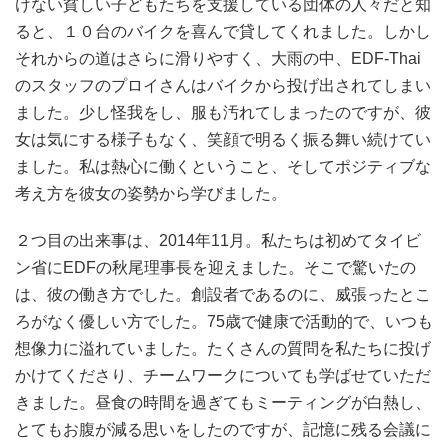
けない貧しい子どもたちを支援している団体の人々だと知
ると、１０台のバイクを喜んで貸してくれました。しかし
それからの道はさらに滑りやすく、大雨の中、EDF‐Thai
のスタッフのプロイさんはバイクから投げ出されてしまい
ました。少し怪我をし、服も汚れてしまったのですが、彼
女は気にする様子もなく、笑顔で明るく振る舞い続けてい
ました。私は熱心に働くということ、そしてポジティブな
考え方を彼女の姿勢から学びました。
２つ目の出来事は、2014年11月。私たちは初めてタイビ
ン省にEDFの秋尾理事長を迎えました。そこで驚いたの
は、彼の働き方でした。創設者であるのに、威張ったとこ
ろがなく優しい方でした。75歳で健康で活動的で、いつも
想像力に溢れていました。たくさんの質問を私たちに投げ
かけてくださり、チームワークについても学ばせていただ
きました。昼食の時間を過ぎてもミーティングが白熱し、
とてもお腹が減る思いをしたのですが、記憶に残る会議に