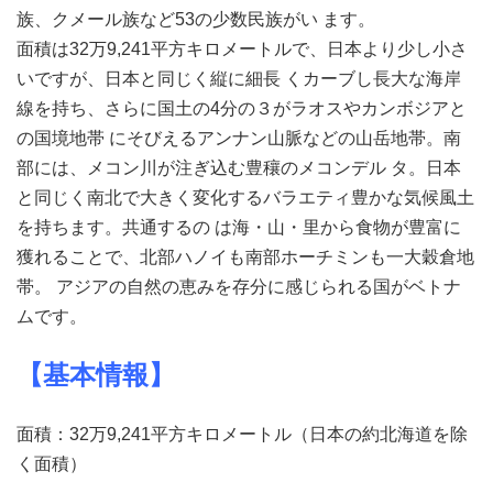
族、クメール族など53の少数民族がい ます。
面積は32万9,241平方キロメートルで、日本より少し小さ
いですが、日本と同じく縦に細長 くカーブし長大な海岸
線を持ち、さらに国土の4分の３がラオスやカンボジアと
の国境地帯 にそびえるアンナン山脈などの山岳地帯。南
部には、メコン川が注ぎ込む豊穰のメコンデル タ。日本
と同じく南北で大きく変化するバラエティ豊かな気候風土
を持ちます。共通するの は海・山・里から食物が豊富に
獲れることで、北部ハノイも南部ホーチミンも一大穀倉地
帯。 アジアの自然の恵みを存分に感じられる国がベトナ
ムです。
【基本情報】
面積：32万9,241平方キロメートル（日本の約北海道を除
く面積）