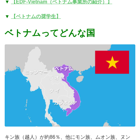
▼
【EDF-Vietnam（ベトナム事業所の紹介）】
▼
【ベトナムの奨学生】
ベトナムってどんな国
寄付する
キン族（越人）が約86％、他にモン族、ムオン族、ヌン