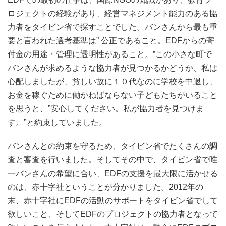
ロジェクトの経験があり、経営マネジメント能力のある協
力者をタイビン省で探すことでした。バンさんから最も重
要と言われた選考基準は” 公正であること。EDFからの寄
付金の用途・管理に透明性があること。”
この小さな町で
バンさんが求めるような協力者が見つかるかどうか、私は
心配しましたが、貧しい故に１０代なのに学校を中退し、
お金を稼ぐために働かねばならない子どもたちがいること
を思うと、”安心してください。私が協力者を見つけま
す。”と約束していました。
バンさんとの約束を守るため、タイビン省でたくさんの調
査と審査を行いました。そしてその中で、タイビン省で唯
一バンさんの希望に合い、EDFの支援を最大限に活かせる
のは、赤十字社ということが分かりました。
2012年の
末、赤十字社にEDFの活動のサポートをタイビン省でして
欲しいこと、そしてEDFのプロジェクトの協力者となって