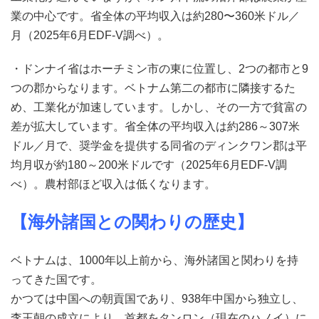
業の中心です。省全体の平均収入は約280〜360米ドル／
月（2025年6月EDF-V調べ）。
・ドンナイ省はホーチミン市の東に位置し、2つの都市と9
つの郡からなります。ベトナム第二の都市に隣接するた
め、工業化が加速しています。しかし、その一方で貧富の
差が拡大しています。省全体の平均収入は約286～307米
ドル／月で、奨学金を提供する同省のディンクワン郡は平
均月収が約180～200米ドルです（2025年6月EDF-V調
べ）。農村部ほど収入は低くなります。
【海外諸国との関わりの歴史】
ベトナムは、1000年以上前から、海外諸国と関わりを持
ってきた国です。
かつては中国への朝貢国であり、938年中国から独立し、
李王朝の成立により、首都をタンロン（現在のハノイ）に