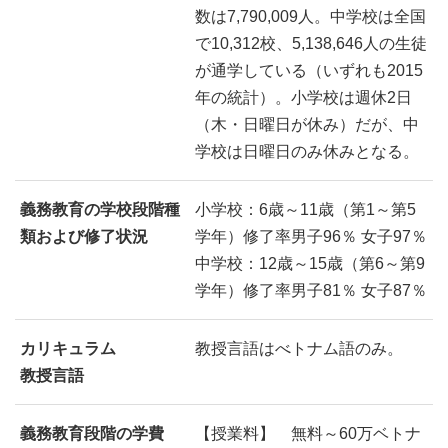
数は7,790,009人。中学校は全国
で10,312校、5,138,646人の生徒
が通学している（いずれも2015
年の統計）。小学校は週休2日
（木・日曜日が休み）だが、中
学校は日曜日のみ休みとなる。
義務教育の学校段階種
小学校：6歳～11歳（第1～第5
類および修了状況
学年）修了率男子96％ 女子97％
中学校：12歳～15歳（第6～第9
学年）修了率男子81％ 女子87％
カリキュラム
教授言語はべトナム語のみ。
教授言語
義務教育段階の学費
【授業料】 無料～60万ベトナ