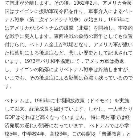
て南北が分離します。その後、1962年2月、アメリカ合衆
国はサイゴンに援助軍司令部を作り、軍事介入によるベト
ナム戦争（第二次インドシナ戦争）が始まり、1965年に
はアメリカが北ベトナムの爆撃（北爆）を開始し、本格的
な戦争に突入します。東西冷戦の象徴の戦争としても位置
付けられ、ベトナム全土が戦場となり、アメリカ軍が撒い
た枯葉剤による後遺症など、悲しい歴史として記憶されて
います。
1973年パリ和平協定にて，アメリカ軍は撤退
し、サイゴンの陥落によりベトナム戦争は終結しますが、
いまでも、その後遺症による影響は色濃く残っているので
す
。
ベトナムは、1986年に市場開放政策（ドイモイ）を実施
して以来、経済成長を続けています。
しかし、一人当たり
GDPはそれほど高くなっていません。 特に農村部では経
済発展の遅れが顕著になっています。 ベトナムでは小学
校5年、中学校4年、高校3年。この期間を「普通教育」と